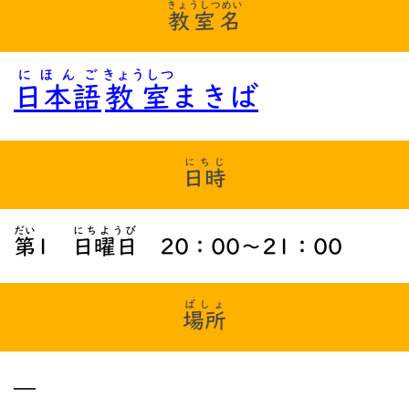
きょうしつめい
教室名
にほんご
きょうしつ
日本語
教室
まきば
にちじ
日時
だい
にちようび
第
1
日曜日
20：00〜21：00
ばしょ
場所
―