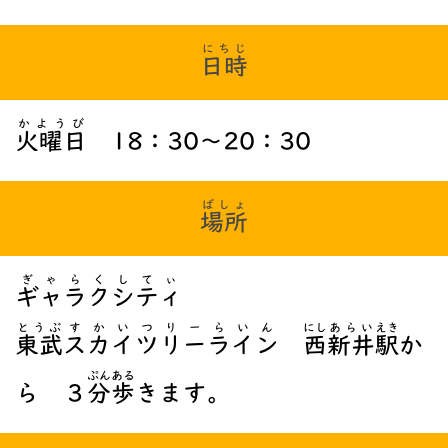
にちじ
日時
かようび
火曜日
18：30～20：30
ばしょ
場所
ぎゃらくしてぃ
ギャラクシティ
とうぶ
すかいつりーらいん
にし
あらい
えき
東武
スカイツリーライン
西
新井
駅
か
ぷん
ある
ら ３
分
歩
きます。