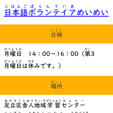
にほんご
ぼらんていあ
日本語
ボランテイア
めいめい
にちじ
日時
げつようび
だい
月曜日
14：00～16：00（
第
3
げつようび
やす
月曜日
は
休
みです。）
ばしょ
場所
あだちく
とねり
ちいき
がくしゅう
せんたー
足立区
舎人
地域
学習
センター
にっぽり
とねり
らいなー
とねり
えき