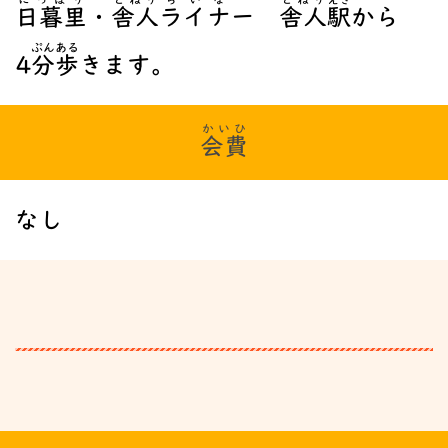
日暮里
・
舎人
ライナー
舎人
駅
から
ぷん
ある
4
分
歩
きます。
かいひ
会費
なし