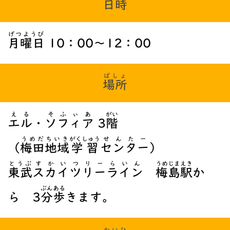
日時
げつようび
月曜日
10：00～12：00
ばしょ
場所
える
そふぃあ
がい
エル
・
ソフィア
3
階
うめだ
ちいき
がくしゅう
せんたー
（
梅田
地域
学習
センター
）
とうぶ
すかいつりーらいん
うめじま
えき
東武
スカイツリーライン
梅島
駅
か
ぷん
ある
ら 3
分
歩
きます。
かいひ