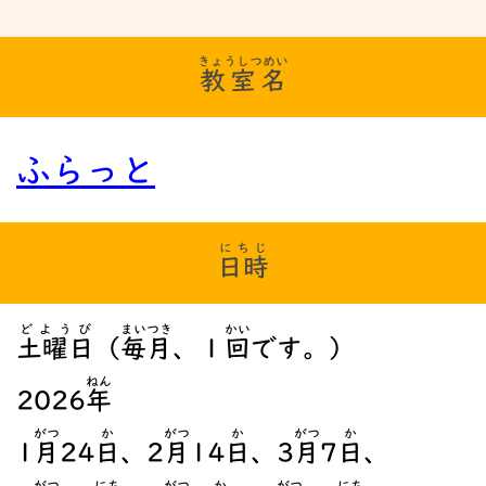
きょうしつめい
教室名
ふらっと
にちじ
日時
どようび
まい
つき
かい
土曜日
（
毎
月
、１
回
です。）
ねん
2026
年
がつ
か
がつ
か
がつ
か
1
月
24
日
、2
月
14
日
、3
月
7
日
、
がつ
にち
がつ
か
がつ
にち