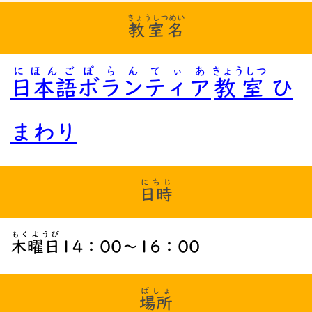
きょうしつめい
教室名
にほんご
ぼらんてぃあ
きょうしつ
日本語
ボランティア
教室
ひ
まわり
にちじ
日時
もくようび
木曜日
14：00～16：00
ばしょ
場所