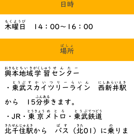
日時
もくようび
木曜日
14：00～16：00
ばしょ
場所
おきもと
ちいき
がくしゅう
せんたー
興本
地域
学習
センター
とうぶ
すかいつりー
らいん
にしあらいえき
・
東武
スカイツリー
ライン
西新井駅
ふん
ある
から 15
分
歩
きます。
とうきょう
めとろ
とうぶ
てつどう
・JR・
東京
メトロ
・
東武
鉄道
きたせんじゅ
えき
ばす
きた
の
北千住
駅
から
バス
（
北
01）に
乗
りま