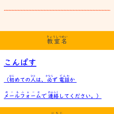
きょうしつめい
教室名
こんぱす
はじ
ひと
かなら
でんわ
（
初
めての
人
は、
必
ず
電話
か
めーるふぉーむ
れんらく
メールフォーム
で
連絡
してください。）
にちじ