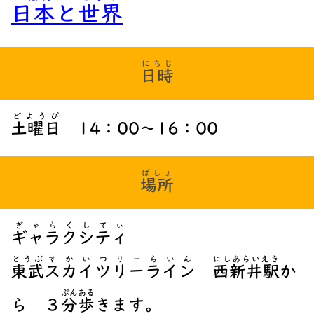
日本
と
世界
にちじ
日時
どようび
土曜日
14：00～16：00
ばしょ
場所
ぎゃらくしてぃ
ギャラクシティ
とうぶ
すかいつりーらいん
にしあらいえき
東武
スカイツリーライン
西新井駅
か
ぷん
ある
ら ３
分
歩
きます。