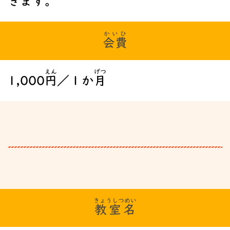
きます。
かいひ
会費
えん
げつ
1,000
円
／１か
月
きょうしつめい
教室名