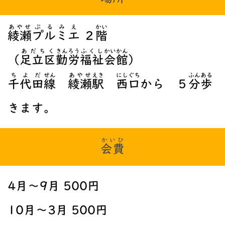
あやせ
ぷるみえ
かい
綾瀬
プルミエ
２
階
あだちく
きんろう
ふくし
かいかん
（
足立区
勤労
福祉
会館
）
ちよだ
せん
あやせ
えき
にしぐち
ふん
ある
千代田
線
綾瀬
駅
西口
から ５
分
歩
きます。
かいひ
会費
4月～9月 500円
10月～3月 500円