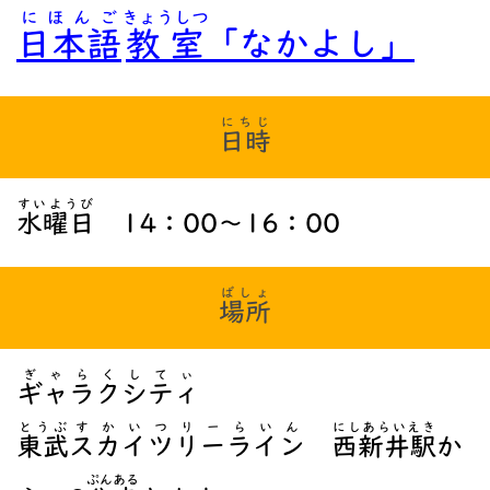
にほんご
きょうしつ
日本語
教室
「なかよし」
にちじ
日時
すいようび
水曜日
14：00～16：00
ばしょ
場所
ぎゃらくしてぃ
ギャラクシティ
とうぶ
すかいつりーらいん
にしあらいえき
東武
スカイツリーライン
西新井駅
か
ぷん
ある