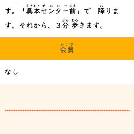
おき
もと
せんたー
まえ
お
す。「
興
本
センター
前
」で
降
りま
ぷん
ある
す。それから、３
分
歩
きます。
かいひ
会費
なし