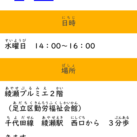
にちじ
日時
すいようび
水曜日
14：00～16：00
ばしょ
場所
あやせ
ぷるみえ
かい
綾瀬
プルミエ
２
階
あだちく
きんろう
ふくし
かいかん
（
足立区
勤労
福祉
会館
）
ちよだ
せん
あやせ
えき
にしぐち
ぷん
ある
千代田
線
綾瀬
駅
西口
から ３
分
歩