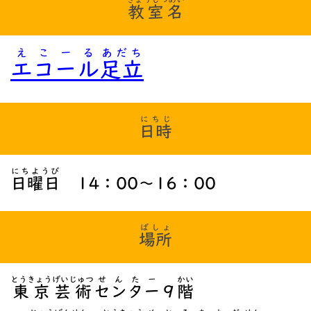
教室名
えこーる
あだち
エコール
足立
にちじ
日時
にちようび
日曜日
14：00～16：00
ばしょ
場所
とうきょう
げいじゅつ
せんたー
かい
東京
芸術
センター
９
階