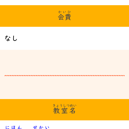
かいひ
会費
なし
きょうしつめい
教室名
にほん
せかい