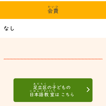
かいひ
会費
なし
あだちく
こ
足立区
の
子
どもの
にほんご
きょうしつ
日本語
教室
は こちら