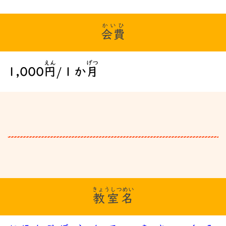
かいひ
会費
えん
げつ
1,000
円
/１か
月
きょうしつめい
教室名