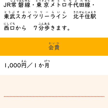
じょうばん
せん
とうきょう
めとろ
ちよだ
せん
JR
常磐
線
・
東京
メトロ
千代田
線
・
とうぶ
すかいつりーらいん
きたせんじゅ
えき
東武
スカイツリーライン
北千住
駅
にしぐち
ふん
ある
西口
から ７
分
歩
きます。
かいひ
会費
えん
げつ
1,000
円
／１か
月