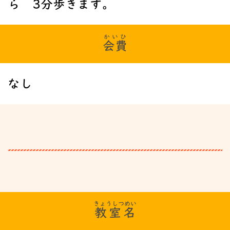
ら 3
分
歩
きます。
かいひ
会費
なし
きょうしつめい
教室名