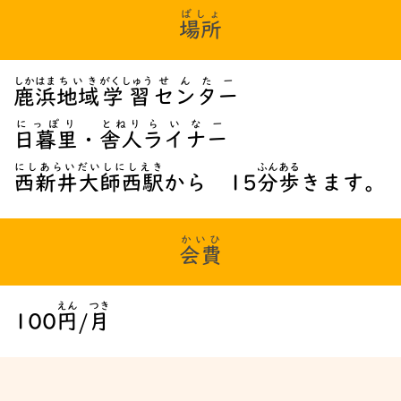
ばしょ
場所
しかはま
ちいき
がくしゅう
せんたー
鹿浜
地域
学習
センター
にっぽり
とねり
らいなー
日暮里
・
舎人
ライナー
にしあらいだいしにしえき
ふん
ある
西新井大師西駅
から 15
分
歩
きます。
かいひ
会費
えん
つき
100
円
/
月