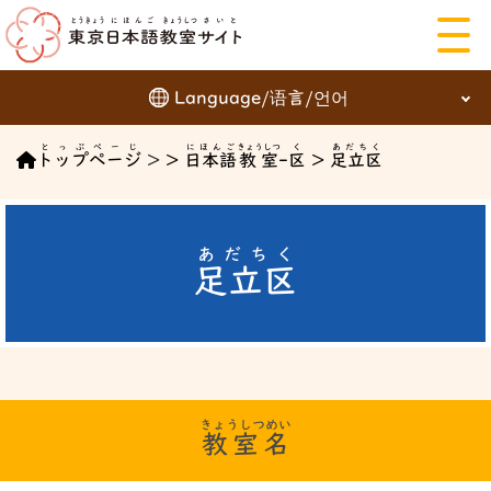
Language/语言/언어
にほんご
とっぷぺーじ
にほんご
きょうしつ
く
あだちく
English
トップページ
>
>
日本語
教室
-
区
>
足立区
日本語
簡体字
繁体字
あだちく
足立区
한국어
ことば を えらぶ
きょうしつめい
教室名