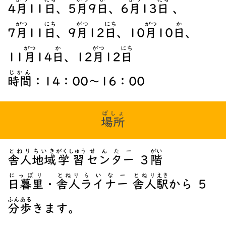
4
月
11
日
、5
月
9
日
、6
月
13
日
、
がつ
にち
がつ
にち
がつ
か
7
月
11
日
、9
月
12
日
、10
月
10
日
、
がつ
か
がつ
にち
11
月
14
日
、12
月
12
日
じかん
時間
：14：00～16：00
ばしょ
場所
とねり
ちいき
がくしゅう
せんたー
がい
舎人
地域
学習
センター
３
階
にっぽり
とねり
らいなー
とねり
えき
日暮里
・
舎人
ライナー
舎人
駅
から ５
ふん
ある
分
歩
きます。