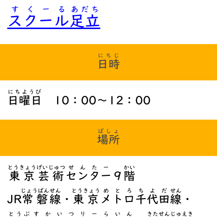
すくーる
あだち
スクール
足立
にちじ
日時
にちようび
日曜日
10：00～12：00
ばしょ
場所
とうきょう
げいじゅつ
せんたー
かい
東京
芸術
センター
９
階
じょうばん
せん
とうきょう
めとろ
ちよだ
せん
JR
常磐
線
・
東京
メトロ
千代田
線
・
とうぶ
すかいつりーらいん
きたせんじゅ
えき