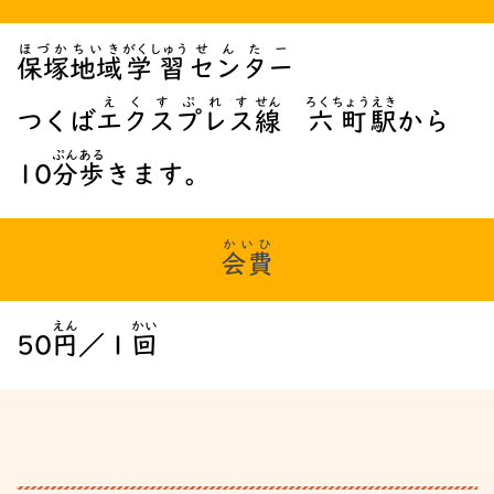
ほづか
ちいき
がくしゅう
せんたー
保塚
地域
学習
センター
えくすぷれす
せん
ろくちょう
えき
つくば
エクスプレス
線
六町
駅
から
ぷん
ある
10
分
歩
きます。
かいひ
会費
えん
かい
50
円
／１
回