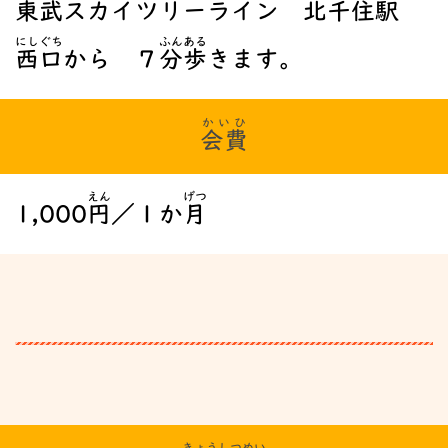
東武
スカイツリーライン
北千住
駅
にしぐち
ふん
ある
西口
から ７
分
歩
きます。
かいひ
会費
えん
げつ
1,000
円
／１か
月
きょうしつめい