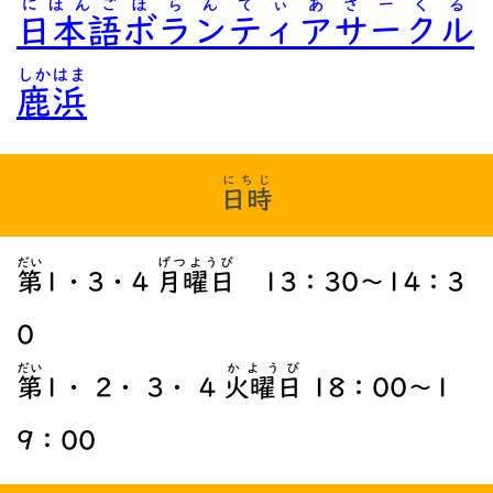
にほんご
ぼらんてぃあさーくる
日本語
ボランティアサークル
しかはま
鹿浜
にちじ
日時
だい
げつようび
第
1・3・4
月曜日
13：30～14：3
0
だい
かようび
第
1・ 2・ 3・ 4
火曜日
18：00～1
9：00