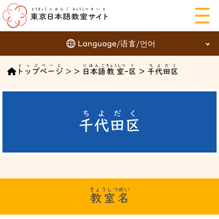
Language/语言/언어
にほんご
とっぷぺーじ
にほんご
きょうしつ
く
ちよだく
English
トップページ
>
>
日本語
教室
-
区
>
千代田区
日本語
簡体字
繁体字
ちよだく
千代田区
한국어
ことば を えらぶ
きょうしつめい
教室名