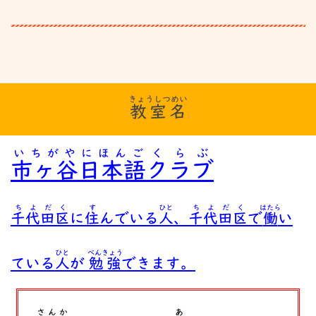
きょうしつめい
教室名
いちがや
にほんご
くらぶ
市ヶ谷
日本語
クラブ
ちよだく
す
ひと
ちよだく
はたら
千代田区
に
住
んでいる
人
、
千代田区
で
働
い
ひと
べんきょう
ている
人
が
勉強
できます。
さんか
あ