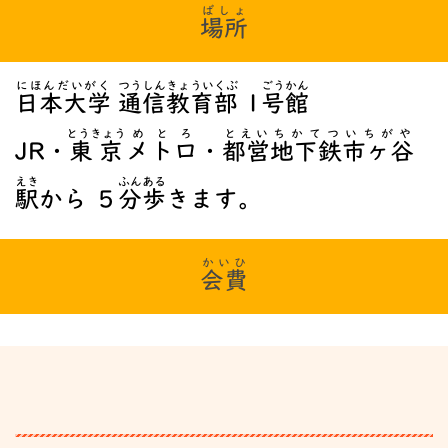
ばしょ
場所
にほんだいがく
つうしんきょういくぶ
ごうかん
日本大学
通信教育部
1
号館
とうきょう
めとろ
とえい
ちかてつ
いちがや
JR・
東京
メトロ
・
都営
地下鉄
市ヶ谷
えき
ふん
ある
駅
から ５
分
歩
きます。
かいひ
会費