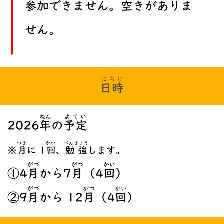
参加
できません。
空
きがありま
せん。
にちじ
日時
ねん
よてい
2026
年
の
予定
つき
かい
べんきょう
※
月
に 1
回
、
勉強
します。
がつ
がつ
かい
①4
月
から7
月
（4
回
）
がつ
がつ
かい
②9
月
から 12
月
（4
回
）