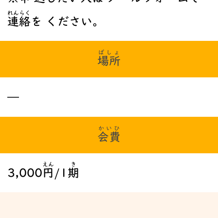
れんらく
連絡
を ください。
ばしょ
場所
―
かいひ
会費
えん
き
3,000
円
/1
期