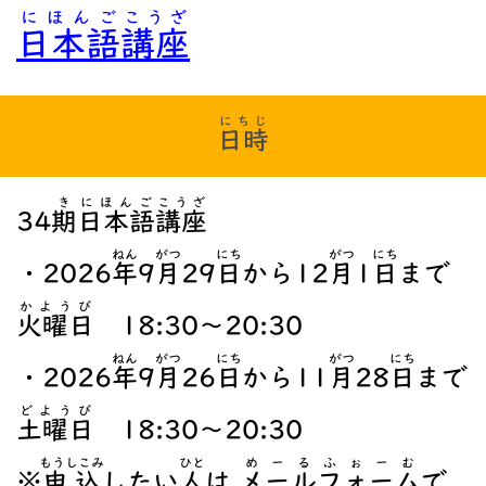
にほんご
こうざ
日本語
講座
にちじ
日時
き
にほんご
こうざ
34
期
日本語
講座
ねん
がつ
にち
がつ
にち
・2026
年
9
月
29
日
から12
月
1
日
まで
かようび
火曜日
18:30～20:30
ねん
がつ
にち
がつ
にち
・2026
年
9
月
26
日
から11
月
28
日
まで
どようび
土曜日
18:30～20:30
もうしこみ
ひと
めーるふぉーむ
※
申込
したい
人
は
メールフォーム
で