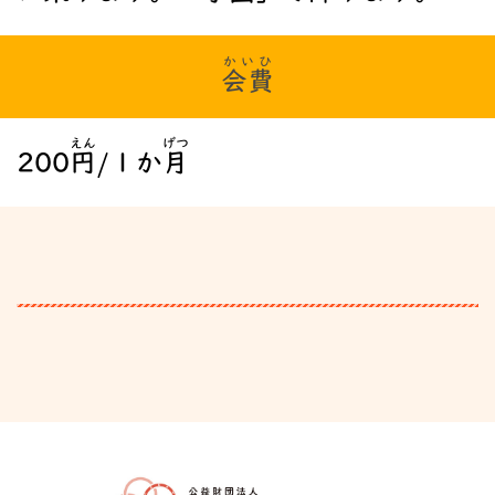
かいひ
会費
えん
げつ
200
円
/１か
月