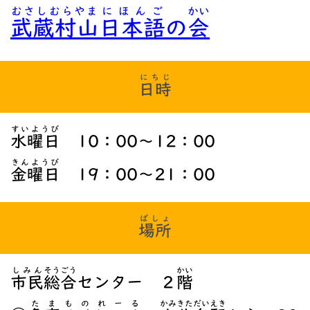
むさしむらやま
にほんご
かい
武蔵村山
日本語
の
会
にちじ
日時
すいようび
水曜日
10：00～12：00
きんようび
金曜日
19：00～21：00
ばしょ
場所
しみん
そうごう
かい
市民
総合
センター ２
階
たま
ものれーる
かみきただいえき