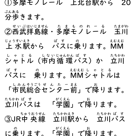
①
多摩
モノレール
上北台駅
から 20
ぷん
ある
分
歩
きます。
せいぶ
はいじま
せん
たま
ものれーる
たまがわ
②
西武
拝島
線
・
多摩
モノレール
玉川
じょうすい
えき
ばす
の
えむえむ
上水
駅
から
バス
に
乗
ります。
MM
しゃとる
しない
じゅんかん
ばす
たちかわ
シャトル
（
市内
循環
バス
）か
立川
ばす
の
えむえむ
しゃとる
バス
に
乗
ります。
MM
シャトル
は
しみん
そうごう
せんたー
まえ
お
「
市民
総合
センター
前
」で
降
ります。
たちかわ
ばす
がくえん
お
立川
バス
は 「
学園
」で
降
ります。
ちゅうおう
せん
たちかわえき
たちかわ
ばす
③JR
中央
線
立川駅
から
立川
バス
の
がくえん
お
に
乗
ります。「
学園
」で
降
ります。