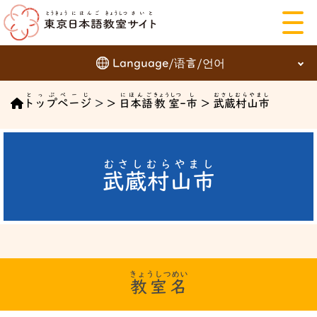
Language/语言/언어
にほんご
とっぷぺーじ
にほんご
きょうしつ
し
むさしむらやまし
English
トップページ
>
>
日本語
教室
-
市
>
武蔵村山市
日本語
簡体字
繁体字
むさしむらやまし
武蔵村山市
한국어
ことば を えらぶ
きょうしつめい
教室名