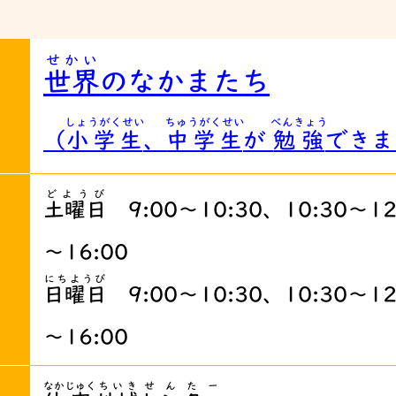
せかい
世界
のなかまたち
しょうがくせい
ちゅうがくせい
べんきょう
（
小学生
、
中学生
が
勉強
できま
どようび
土曜日
9:00～10:30、10:30～12
～16:00
にちようび
日曜日
9:00～10:30、10:30～12
～16:00
なか
じゅく
ちいき
せんたー