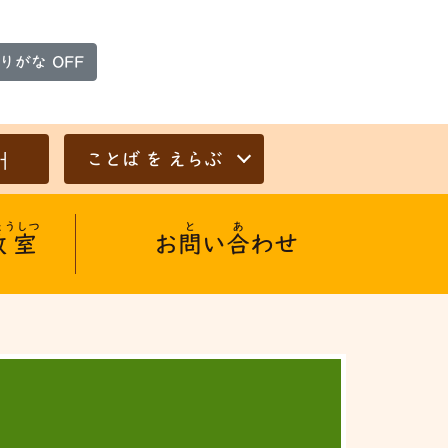
りがな OFF
어
ことば を えらぶ
ょうしつ
と
あ
教室
お
問
い
合
わせ