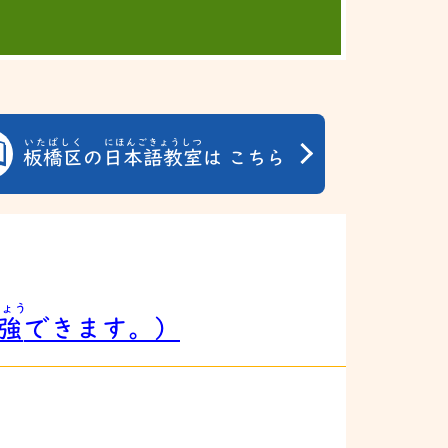
いたばしく
にほんごきょうしつ
板橋区
の
日本語教室
は こちら
きょう
強
できます。）