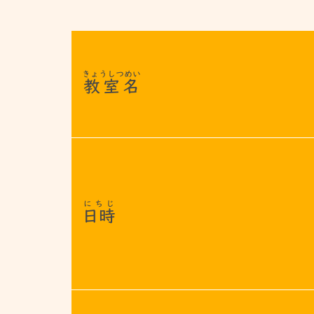
きょうしつめい
教室名
にちじ
日時