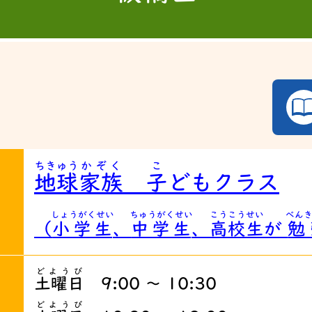
ちきゅう
かぞく
こ
地球
家族
子
どもクラス
しょうがくせい
ちゅうがくせい
こうこうせい
べん
（
小学生
、
中学生
、
高校生
が
勉
どようび
土曜日
9:00 ～ 10:30
どようび