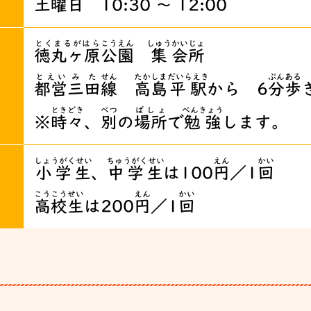
土曜日
10:30 ～ 12:00
とくまるがはら
こうえん
しゅう
かいじょ
徳丸ヶ原
公園
集
会所
とえい
みた
せん
たかしま
だいらえき
ぷん
ある
都営
三田
線
高島
平駅
から 6
分
歩
ときどき
べつ
ばしょ
べんきょう
※
時々
、
別
の
場所
で
勉強
します。
しょうがくせい
ちゅうがくせい
えん
かい
小学生
、
中学生
は100
円
／1
回
こうこうせい
えん
かい
高校生
は200
円
／1
回