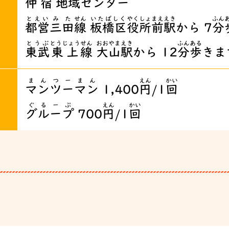
仲
宿
地域
センター
とえい
みた
せん
いたばしく
やくしょまえ
えき
ふん
都営
三田
線
板橋区
役所前
駅
から 7
分
とうぶ
とうじょう
せん
おおやまえき
ふん
ある
東武
東上
線
大山駅
から 12
分
歩
きま
まんつーまん
えん
かい
マンツーマン
1,400
円
/1
回
ぐるーぷ
えん
かい
グループ
700
円
/1
回