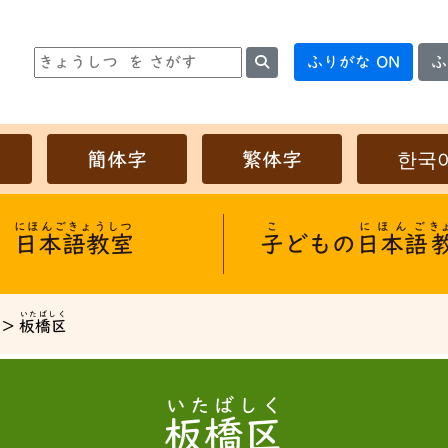
ふりがな ON
ふ
簡体字
繁体字
한국
にほんごきょうしつ
こ
にほんご
き
日本語教室
子
どもの
日本語
いたばしく
>
板橋区
いたばしく
板橋区