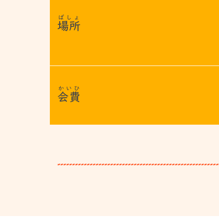
ばしょ
場所
かいひ
会費