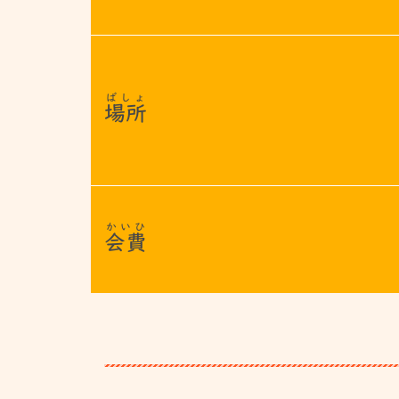
ばしょ
場所
かいひ
会費