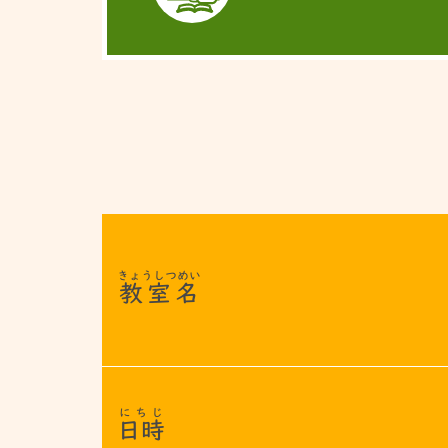
きょうしつめい
教室名
にちじ
日時