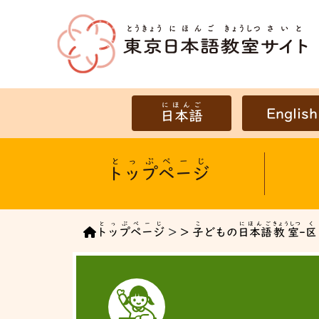
にほんご
English
日本語
とっぷぺーじ
トップページ
とっぷぺーじ
こ
にほんご
きょうしつ
く
トップページ
>
>
子
どもの
日本語
教室
-
区